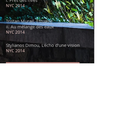
i. Pres des rives
NYC 2014
Tristan Murail, Estuaire
ii. Au mélange des eaux
NYC 2014
Stylianos Dimou, L'écho d'une vision
NYC 2014
Tombeau de Messiaen
Jonathan Harvey
00:00
/
00:00
Jonathan Harvey, Tombeau de Messiaen
NYC 2014
Arnold Schoenberg, Klavierstück Op. 11
No. 1
NYC 2012